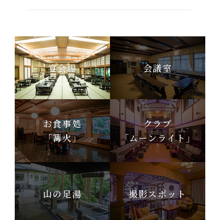
宴会場
会議室
お食事処
クラブ
「篝火」
「ムーンライト」
山の足湯
撮影スポット