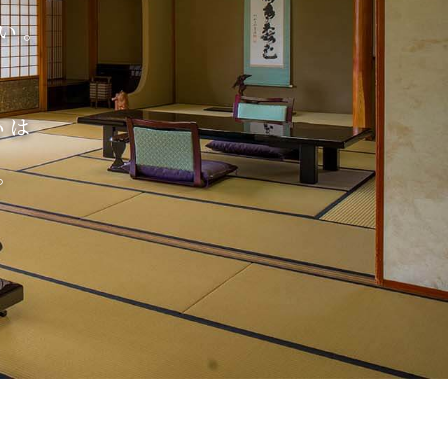
い。
心は
。