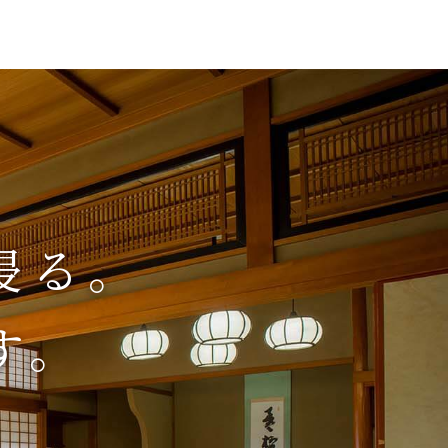
浸る。
す。