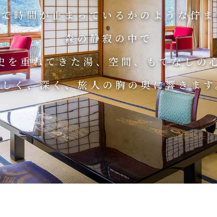
るで時間が止まっているかのような佇ま
森の静寂の中で
史を重ねてきた湯、空間、もてなしの
優しく、深く、旅人の胸の奥に響きます